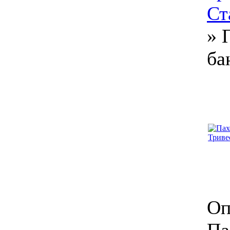
Ст
»
ба
Оп
Па