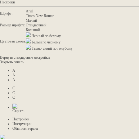
Настроки
Arial
Шрифт:
Times New Roman
Малый
Размер шрифта:
Стандартный
Большой
Черный по белому
Цветовая схема:
Белый по черному
Темно-синий по голубому
Вернуть стандартные настройки
Закрыть панель
A
A
A
C
C
C
Скрыть
Настройки
Инструкции
Обычная версия