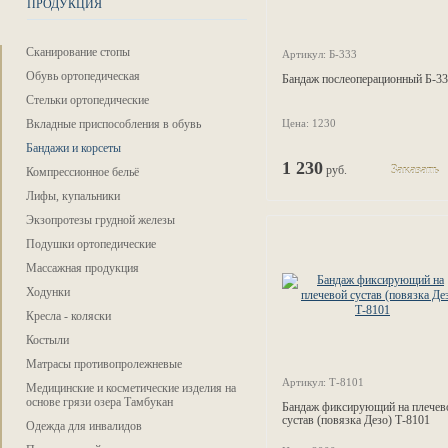
ПРОДУКЦИЯ
Сканирование стопы
Артикул: Б-333
Обувь ортопедическая
Бандаж послеоперационный Б-3
Стельки ортопедические
Вкладные приспособления в обувь
Цена: 1230
Бандажи и корсеты
1 230
руб.
Заказать
Компрессионное бельё
Лифы, купальники
Экзопротезы грудной железы
Подушки ортопедические
Массажная продукция
Ходунки
Кресла - коляски
Костыли
Матрасы противопролежневые
Артикул: Т-8101
Медицинские и косметические изделия на
основе грязи озера Тамбукан
Бандаж фиксирующий на плечев
сустав (повязка Дезо) Т-8101
Одежда для инвалидов