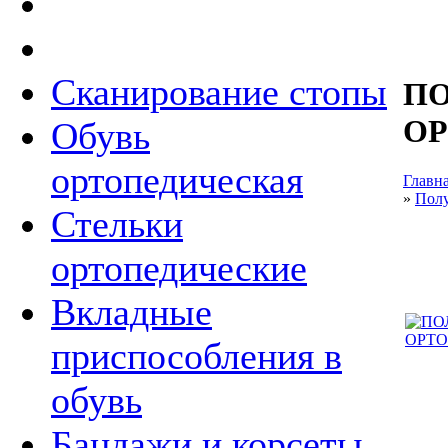
Сканирование стопы
П
ОР
Обувь
ортопедическая
Главн
»
Пол
Стельки
ортопедические
Вкладные
приспособления в
обувь
Бандажи и корсеты