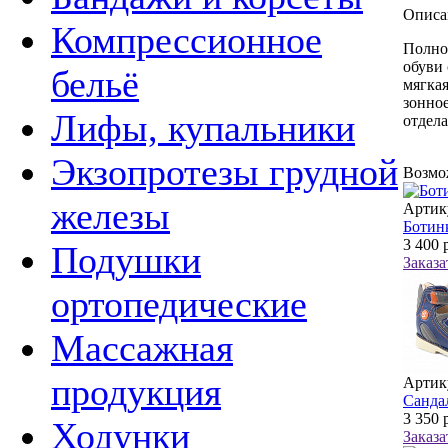
Описа
Компрессионное
Полно
обуви 
бельё
мягкая
зонное
Лифы, купальники
отдела
Экзопротезы грудной
Возмо
железы
Артик
Ботин
3 400
р
Подушки
Заказа
ортопедические
Массажная
продукция
Артику
Сандал
3 350
р
Ходунки
Заказа