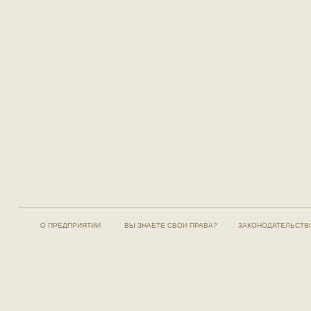
О ПРЕДПРИЯТИИ
ВЫ ЗНАЕТЕ СВОИ ПРАВА?
ЗАКОНОДАТЕЛЬСТВ
© 2013-2026 Ставропольское протезно-ортопедическое
предприятие
«Ставропольский» филиал АО «Московское ПрОП»