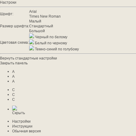
Настроки
Arial
Шрифт:
Times New Roman
Малый
Размер шрифта:
Стандартный
Большой
Черный по белому
Цветовая схема:
Белый по черному
Темно-синий по голубому
Вернуть стандартные настройки
Закрыть панель
A
A
A
C
C
C
Скрыть
Настройки
Инструкции
Обычная версия